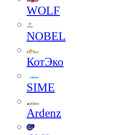
WOLF
NOBEL
КотЭко
SIME
Ardenz