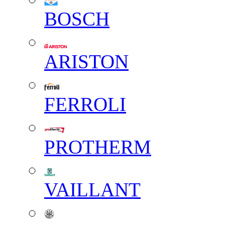
BOSCH
ARISTON
FERROLI
PROTHERM
VAILLANT