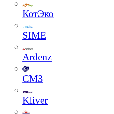
КотЭко
SIME
Ardenz
СМЗ
Kliver