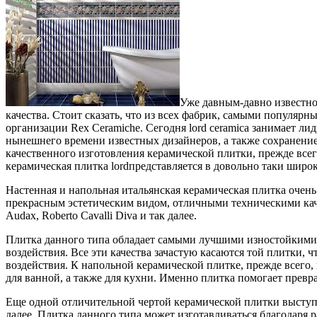
Уже давным-давно известно
качества. Стоит сказать, что из всех фабрик, самыми популярны
организации Rex Ceramiche. Сегодня lord ceramica занимает 
нынешнего времени известных дизайнеров, а также сохранени
качественного изготовления керамической плитки, прежде всег
керамическая плитка lordпредставляется в довольно таки широ
Настенная и напольная итальянская керамическая плитка очен
прекрасным эстетическим видом, отличными техническими качес
Audax, Roberto Cavalli Diva и так далее.
Плитка данного типа обладает самыми лучшими изностойкими 
воздействия. Все эти качества зачастую касаются той плитки,
воздействия. К напольной керамической плитке, прежде всего,
для ванной, а также для кухни. Именно плитка помогает превр
Еще одной отличительной чертой керамической плитки выступа
далее. Плитка данного типа может изготавливаться благодаря 