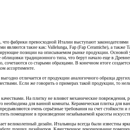
, что фабрики превосходной Италии выступают законодателями
ми являются такие как: Vallelunga, Fap (Fap Ceramiche), а также
лидирующие позиции на описываемом рынке продукции. Основой у
е облицовки традиционного типа, что берут начало еще в Древ
о, сочетаются со старыми образцами. В конечном итоге создает
ком ассортименте.
ь выгодно отличается от продукции аналогичного образца други
твами. Если же говорить о примерах такой продукции, то нельзя
качествами. На плитку не влияют механические повреждения, р
 что необходима для ванной комнаты. Керамическая плитка для в
 предъявляются очень серьёзные требования на счет стойкости и
атить помещение в произведение незабываемой красоты искусств
ет великолепный дизайн. Итальянцы всегда были известны ярки
работе лучших дизайнеров. Качественное декорирование помещен