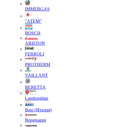
IMMERGAS
"АТЕМ"
BOSCH
ARISTON
FERROLI
PROTHERM
VAILLANT
BERETTA
Lamborghini
Baxi (Италия)
Вongioanni