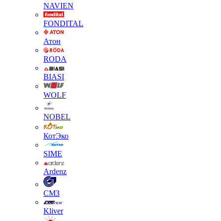
NAVIEN
FONDITAL
Атон
RODA
BIASI
WOLF
NOBEL
КотЭко
SIME
Ardenz
СМЗ
Kliver