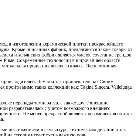
 мод в изготовлении керамической плитки прекраснейшего
 Tagina. Кроме описанных фабрик, предлагаются также товары от
спеха итальянских фабрик является умелое сочетание трендов
нем Риме. Современные технологии в широчайшей области
ся уникальная продукция высшего класса. Эксклюзивная
х производителей. Чем она так привлекательна? Своим
 пройти мимо таких коллекций как: Tagina Sincera, Vallelunga
азные перепады температур, а также друге внешние
анной разрабатывалась с учетом возможного внешнего
 прочности. Не менее прекрасной является керамическая плитка
а.
ми достижениями в скульптуре, техническом дизайне и так
ий на сегодня играет очень важную роль.