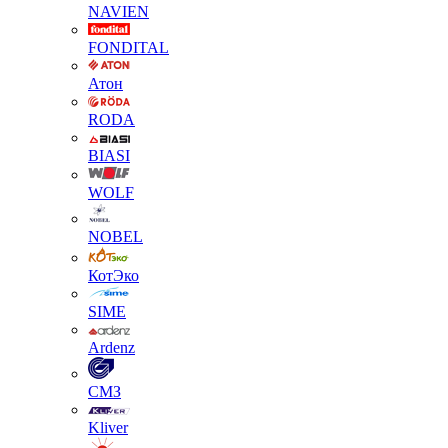
NAVIEN
FONDITAL
Атон
RODA
BIASI
WOLF
NOBEL
КотЭко
SIME
Ardenz
СМЗ
Kliver