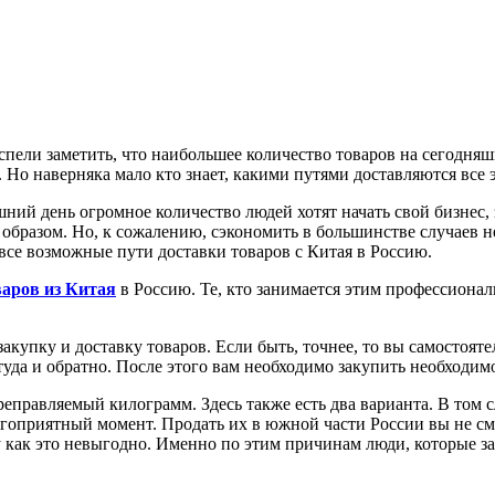
спели заметить, что наибольшее количество товаров на сегодня
. Но наверняка мало кто знает, какими путями доставляются все
шний день огромное количество людей хотят начать свой бизнес, 
образом. Но, к сожалению, сэкономить в большинстве случаев не 
 все возможные пути доставки товаров с Китая в Россию.
варов из Китая
в Россию. Те, кто занимается этим профессиона
купку и доставку товаров. Если быть, точнее, то вы самостоятел
уда и обратно. После этого вам необходимо закупить необходимое
реправляемый килограмм. Здесь также есть два варианта. В том 
гоприятный момент. Продать их в южной части России вы не смо
му как это невыгодно. Именно по этим причинам люди, которые