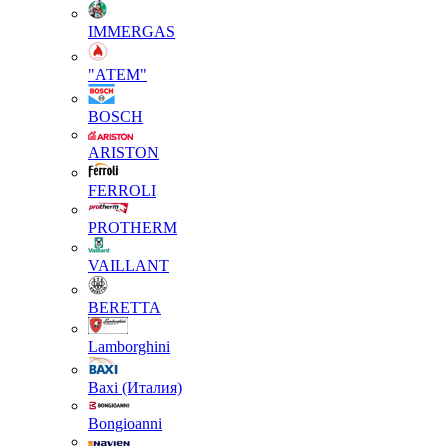
IMMERGAS
"АТЕМ"
BOSCH
ARISTON
FERROLI
PROTHERM
VAILLANT
BERETTA
Lamborghini
Baxi (Италия)
Вongioanni