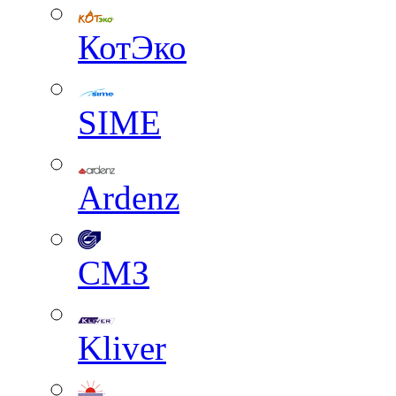
КотЭко
SIME
Ardenz
СМЗ
Kliver