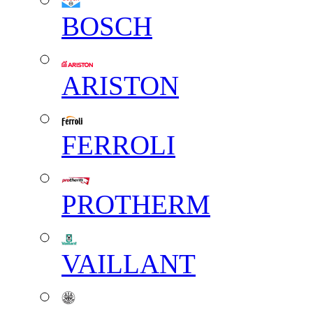
BOSCH
ARISTON
FERROLI
PROTHERM
VAILLANT