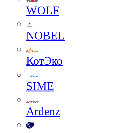
WOLF
NOBEL
КотЭко
SIME
Ardenz