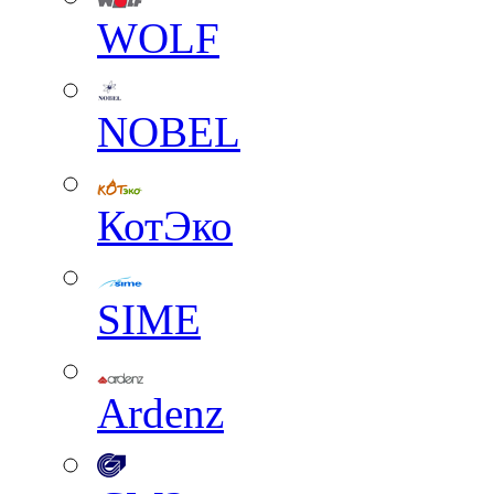
WOLF
NOBEL
КотЭко
SIME
Ardenz