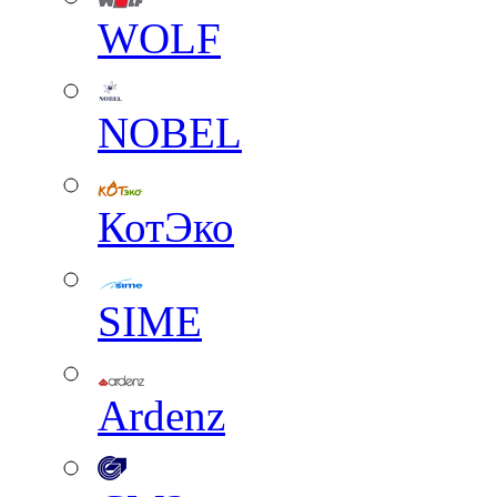
WOLF
NOBEL
КотЭко
SIME
Ardenz