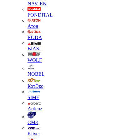
NAVIEN
FONDITAL
Атон
RODA
BIASI
WOLF
NOBEL
КотЭко
SIME
Ardenz
СМЗ
Kliver