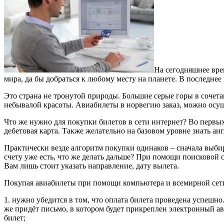
На сегодняшнее вре
мира, да бы добраться к любому месту на планете. В последне
Это страна не тронутой природы. Большие серые горы в сочета
небывалой красоты. Авиабилеты в норвегию заказ, можно осуще
Что же нужно для покупки билетов в сети интернет? Во первых 
дебетовая карта. Также желательно на базовом уровне знать ан
Практически везде алгоритм покупки одинаков – сначала выбир
счету уже есть, что же делать дальше? При помощи поисковой
Вам лишь стоит указать направление, дату вылета.
Покупая авиабилеты при помощи компьютера и всемирной сети
1. нужно убедится в том, что оплата билета проведена успешно
же придёт письмо, в котором будет прикреплен электронный ав
билет;