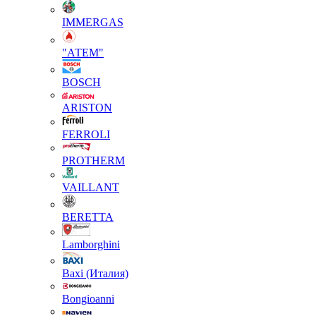
IMMERGAS
"АТЕМ"
BOSCH
ARISTON
FERROLI
PROTHERM
VAILLANT
BERETTA
Lamborghini
Baxi (Италия)
Вongioanni