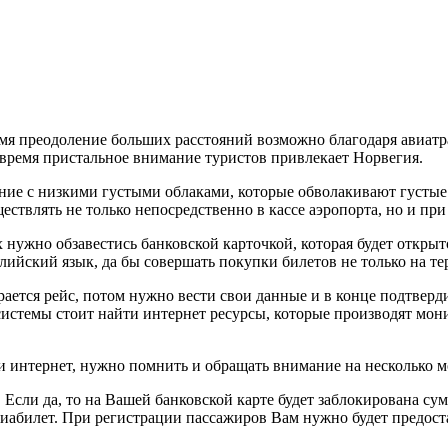
мя преодоление больших расстояний возможно благодаря авиатр
е время пристальное внимание туристов привлекает Норвегия.
ние с низкими густыми облаками, которые обволакивают густые 
ствлять не только непосредственно в кассе аэропорта, но и при
нужно обзавестись банковской карточкой, которая будет открыто
глийский язык, да бы совершать покупки билетов не только на т
ается рейс, потом нужно вести свои данные и в конце подтверди
 системы стоит найти интернет ресурсы, которые производят мо
 интернет, нужно помнить и обращать внимание на несколько м
. Если да, то на Вашей банковской карте будет заблокирована су
иабилет. При регистрации пассажиров Вам нужно будет предоста