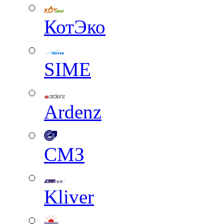
КотЭко
SIME
Ardenz
СМЗ
Kliver