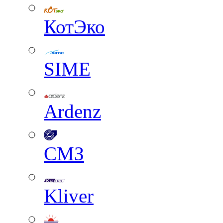
КотЭко
SIME
Ardenz
СМЗ
Kliver