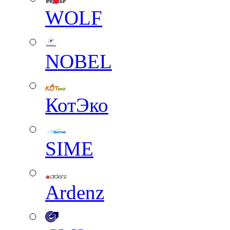
WOLF
NOBEL
КотЭко
SIME
Ardenz