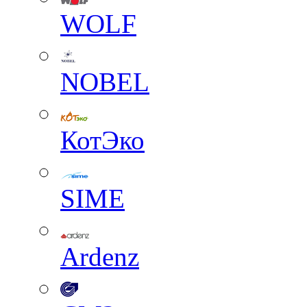
WOLF
NOBEL
КотЭко
SIME
Ardenz