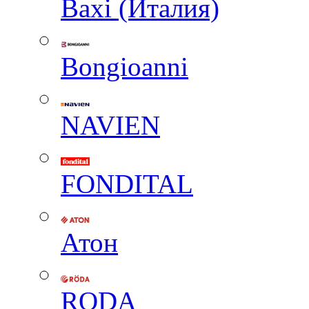
Baxi (Италия)
Вongioanni
NAVIEN
FONDITAL
Атон
RODA