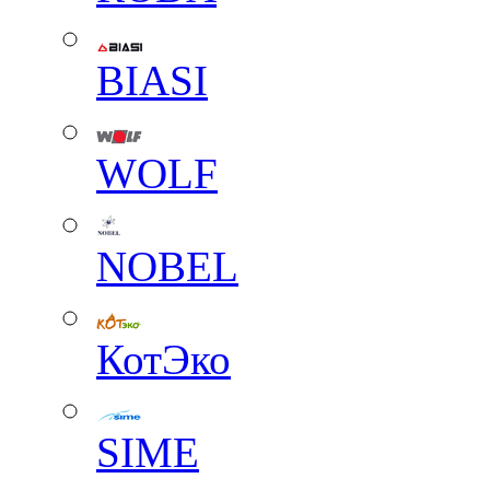
BIASI
WOLF
NOBEL
КотЭко
SIME