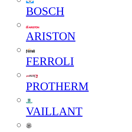
BOSCH
ARISTON
FERROLI
PROTHERM
VAILLANT