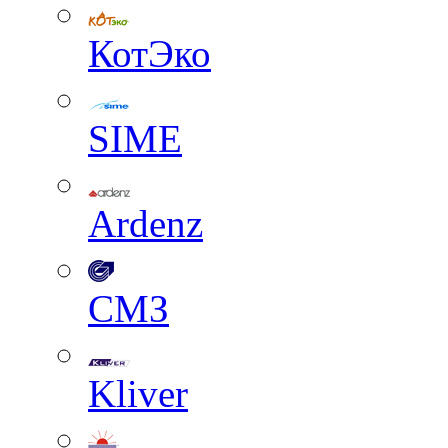
КотЭко
SIME
Ardenz
СМЗ
Kliver