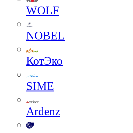
WOLF
NOBEL
КотЭко
SIME
Ardenz