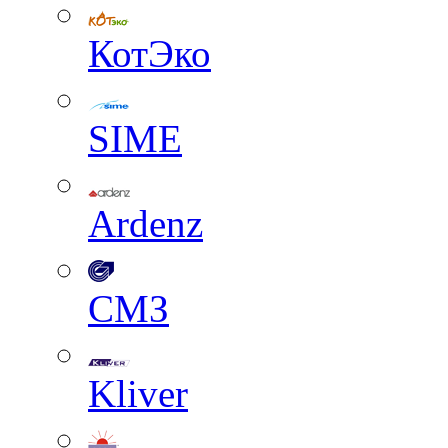
КотЭко
SIME
Ardenz
СМЗ
Kliver