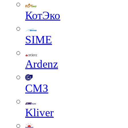
КотЭко
SIME
Ardenz
СМЗ
Kliver