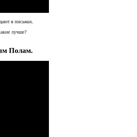
дают в письмах.
какие лучше?
ым Полам.