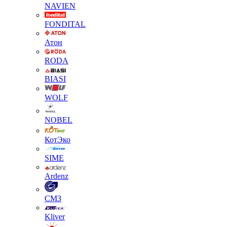
NAVIEN
FONDITAL
Атон
RODA
BIASI
WOLF
NOBEL
КотЭко
SIME
Ardenz
СМЗ
Kliver