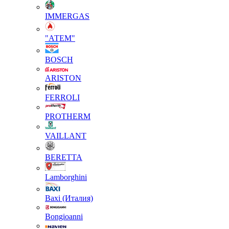
IMMERGAS
"АТЕМ"
BOSCH
ARISTON
FERROLI
PROTHERM
VAILLANT
BERETTA
Lamborghini
Baxi (Италия)
Вongioanni