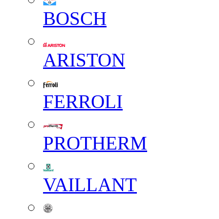
BOSCH
ARISTON
FERROLI
PROTHERM
VAILLANT