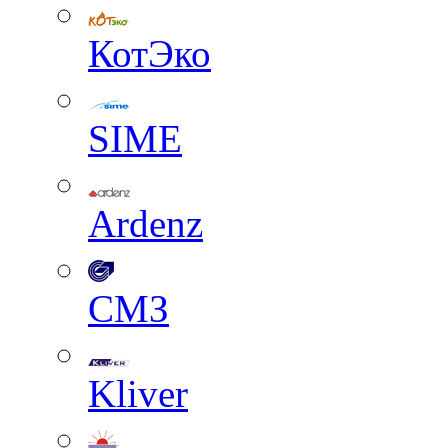
КотЭко
SIME
Ardenz
СМЗ
Kliver