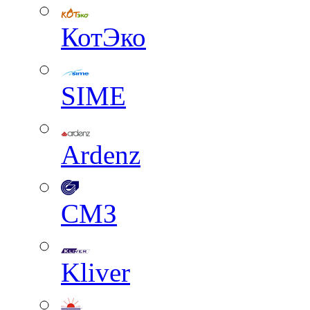
КотЭко
SIME
Ardenz
СМЗ
Kliver