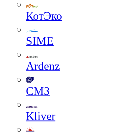
КотЭко
SIME
Ardenz
СМЗ
Kliver