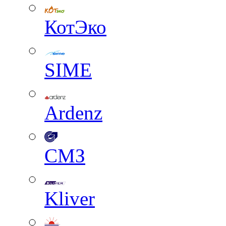
КотЭко
SIME
Ardenz
СМЗ
Kliver