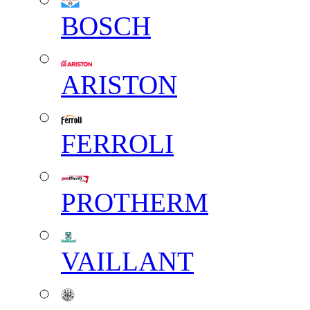
BOSCH
ARISTON
FERROLI
PROTHERM
VAILLANT