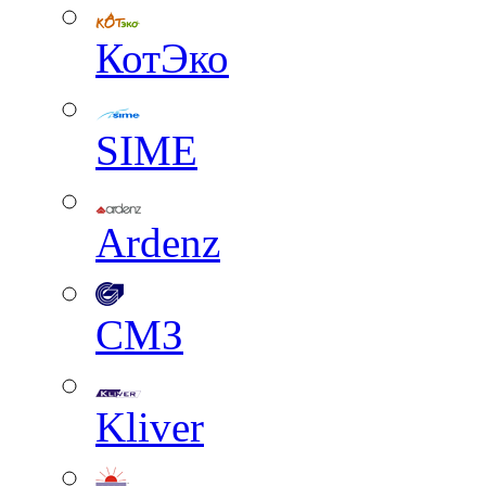
КотЭко
SIME
Ardenz
СМЗ
Kliver