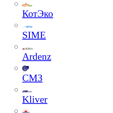
КотЭко
SIME
Ardenz
СМЗ
Kliver