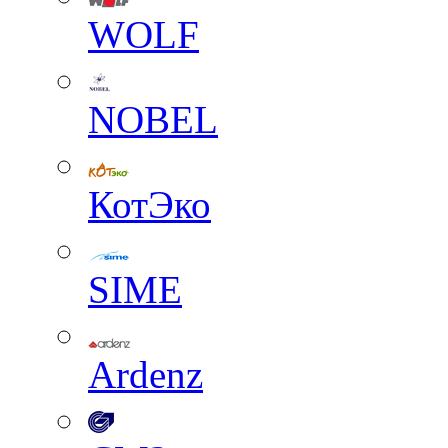
WOLF
NOBEL
КотЭко
SIME
Ardenz