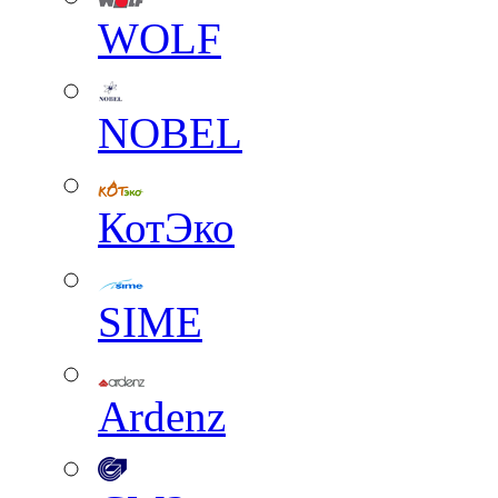
WOLF
NOBEL
КотЭко
SIME
Ardenz