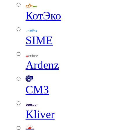
КотЭко
SIME
Ardenz
СМЗ
Kliver