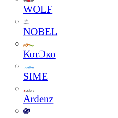
WOLF
NOBEL
КотЭко
SIME
Ardenz