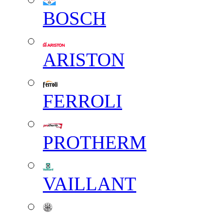
BOSCH
ARISTON
FERROLI
PROTHERM
VAILLANT