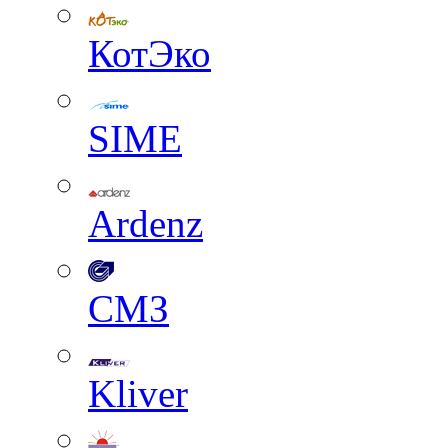
КотЭко
SIME
Ardenz
СМЗ
Kliver