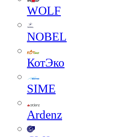
WOLF
NOBEL
КотЭко
SIME
Ardenz