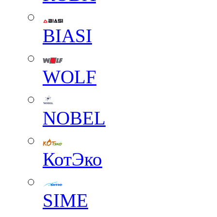
BIASI
WOLF
NOBEL
КотЭко
SIME