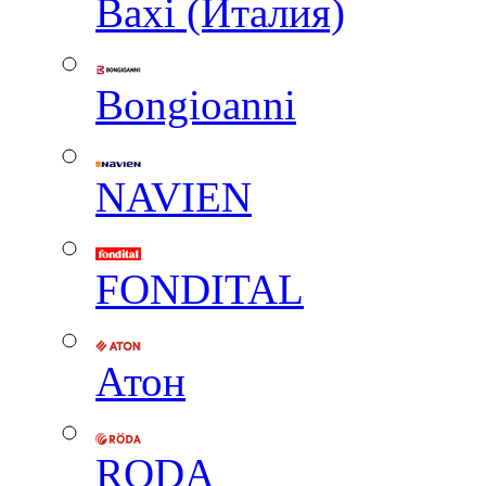
Baxi (Италия)
Вongioanni
NAVIEN
FONDITAL
Атон
RODA