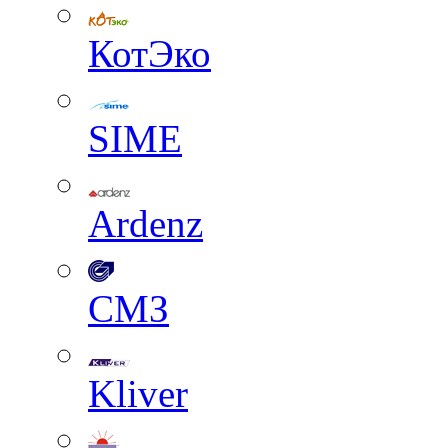
КотЭко
SIME
Ardenz
СМЗ
Kliver