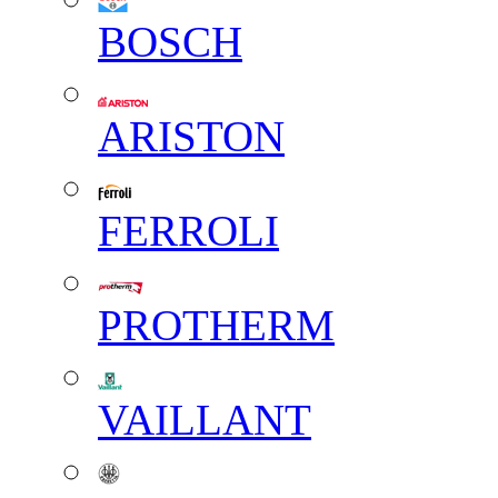
BOSCH
ARISTON
FERROLI
PROTHERM
VAILLANT