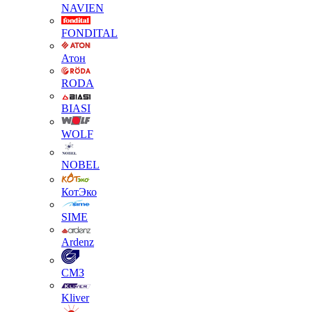
NAVIEN
FONDITAL
Атон
RODA
BIASI
WOLF
NOBEL
КотЭко
SIME
Ardenz
СМЗ
Kliver