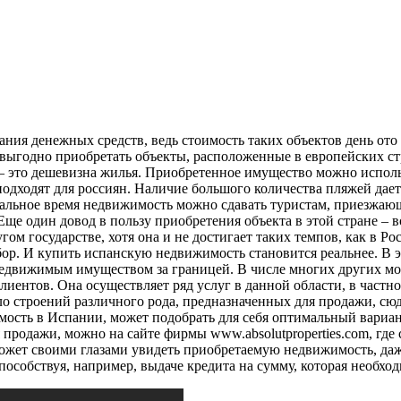
я денежных средств, ведь стоимость таких объектов день ото д
 выгодно приобретать объекты, расположенные в европейских ст
х – это дешевизна жилья. Приобретенное имущество можно испол
одходят для россиян. Наличие большого количества пляжей дае
тальное время недвижимость можно сдавать туристам, приезжающ
. Еще один довод в пользу приобретения объекта в этой стране 
ом государстве, хотя она и не достигает таких темпов, как в Р
бор. И купить испанскую недвижимость становится реальнее. В
недвижимым имуществом за границей. В числе многих других можн
иентов. Она осуществляет ряд услуг в данной области, в частно
о строений различного рода, предназначенных для продажи, сюда
сть в Испании, может подобрать для себя оптимальный вариант
продажи, можно на сайте фирмы www.absolutproperties.com, где 
ожет своими глазами увидеть приобретаемую недвижимость, даже 
пособствуя, например, выдаче кредита на сумму, которая необхо