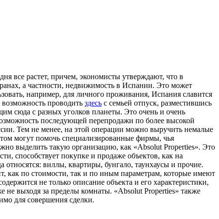
ня все растет, причем, экономисты утверждают, что в
ранах, а частности, недвижимость в Испании. Это может
ьзовать, например, для личного проживания, Испания славится
т возможность проводить
здесь
с семьей отпуск, разместившись
им сюда с разных уголков планеты. Это очень и очень
– возможность последующей перепродажи по более высокой
оссии. Тем не менее, на этой операции можно выручить немалые
 этом могут помочь специализированные фирмы, чья
о выделить такую организацию, как «Absolut Properties». Это
сти, способствует покупке и продаже объектов, как на
 относятся: виллы, квартиры, бунгало, таунхаусы и прочие.
, как по стоимости, так и по иным параметрам, которые имеют
содержится не только описание объекта и его характеристики,
не выходя за пределы комнаты. «Absolut Properties» также
димо для совершения сделки.