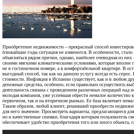
Приобретение недвижимости – прекрасный способ инвестировани
ближайшие годы ситуация не изменится. В особенности, стало
объясняться рядом причин, однако, наиболее очевидная из ни
своими мягкими климатическими условиями, которые вполне п
не в гостиничном номере, а в комфортабельной квартире. В ос
выгодный способ, так как на данную услугу всегда есть спрос
стоимости. Инфляция в Испании существует, как и в любом друг
денежные средства, особенно, если правильно осуществить вы
деятельность связана с проведением различных операций над 
молодая компания, уже успевшая обрести немалое количество кл
первичном, так и на вторичном рынках. Ее база включает немал
Таким образом, любой клиент, решивший приобрести недвижимо
для него значение. Просмотреть варианты, предлагающиеся для 
но и качественные снимки, благодаря которым пользователь см
обеспечивает удобство приобретения того или иного объекта, с