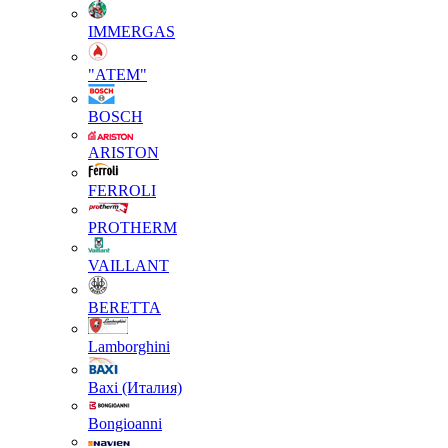
IMMERGAS
"АТЕМ"
BOSCH
ARISTON
FERROLI
PROTHERM
VAILLANT
BERETTA
Lamborghini
Baxi (Италия)
Вongioanni