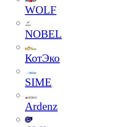
WOLF
NOBEL
КотЭко
SIME
Ardenz