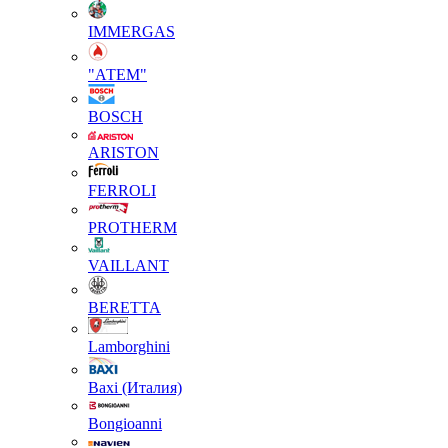
IMMERGAS
"АТЕМ"
BOSCH
ARISTON
FERROLI
PROTHERM
VAILLANT
BERETTA
Lamborghini
Baxi (Италия)
Вongioanni