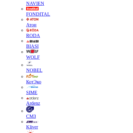
NAVIEN
FONDITAL
Атон
RODA
BIASI
WOLF
NOBEL
КотЭко
SIME
Ardenz
СМЗ
Kliver