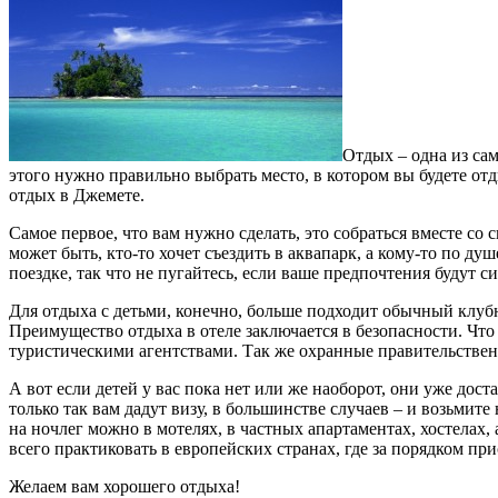
Отдых – одна из са
этого нужно правильно выбрать место, в котором вы будете отд
отдых в Джемете.
Самое первое, что вам нужно сделать, это собраться вместе с
может быть, кто-то хочет съездить в аквапарк, а кому-то по 
поездке, так что не пугайтесь, если ваше предпочтения будут с
Для отдыха с детьми, конечно, больше подходит обычный клубн
Преимущество отдыха в отеле заключается в безопасности. Чт
туристическими агентствами. Так же охранные правительственн
А вот если детей у вас пока нет или же наоборот, они уже дос
только так вам дадут визу, в большинстве случаев – и возьми
на ночлег можно в мотелях, в частных апартаментах, хостелах,
всего практиковать в европейских странах, где за порядком пр
Желаем вам хорошего отдыха!