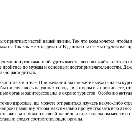
мых приятных частей нашей жизни. Так что всем хочется, чтобы
ыхать. Так как же это сделать? В данной статье мы научим вас 
о своими попутчиками и обсудить вместе, чего вы ждёте от этого
душе пройтись по музеям и основным достопримечательностям. Д
ильно расходиться.
ый отдых в отеле. При желании вы сможете выехать на экскурси
о бы ни случалось на улицах города, в котором вы проживаете,
ые органы заинтересованы в охране туристов. Особенно актуаль
таточно взрослые, вы можете отправиться изучать какую-либо стр
те напрокат машину, чтобы максимально прочувствовать всю атмос
 а также спать можно в своей машине или же спальном мешке и п
истально следят соответствующие органы.