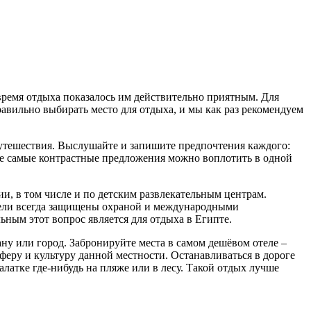
 время отдыха показалось им действительно приятным. Для
правильно выбирать место для отдыха, и мы как раз рекомендуем
 путешествия. Выслушайте и запишите предпочтения каждого:
аже самые контрастные предложения можно воплотить в одной
и, в том числе и по детским развлекательным центрам.
 отели всегда защищены охраной и международными
ным этот вопрос является для отдыха в Египте.
ану или город. Забронируйте места в самом дешёвом отеле –
феру и культуру данной местности. Останавливаться в дороге
алатке где-нибудь на пляже или в лесу. Такой отдых лучше