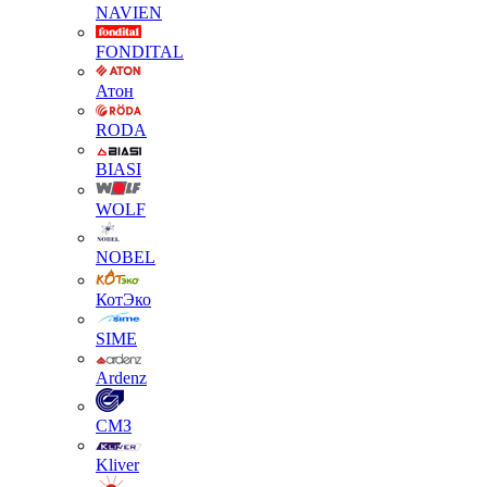
NAVIEN
FONDITAL
Атон
RODA
BIASI
WOLF
NOBEL
КотЭко
SIME
Ardenz
СМЗ
Kliver