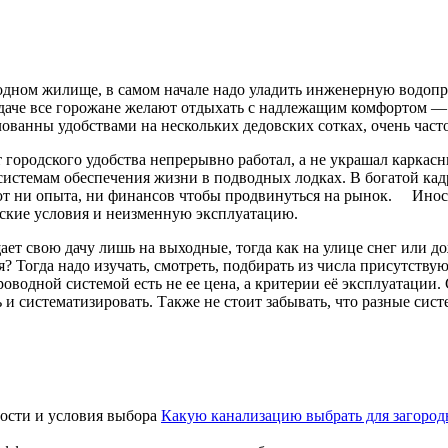
одном жилище, в самом начале надо уладить инженерную водопр
даче все горожане желают отдыхать с надлежащим комфортом — ч
ванны удобствами на нескольких дедовских сотках, очень часто 
 городского удобства непрерывно работал, а не украшал каркас
истемам обеспечения жизни в подводных лодках. В богатой ка
ют ни опыта, ни финансов чтобы продвинуться на рынок. Инос
еские условия и неизменную эксплуатацию.
ает свою дачу лишь на выходные, тогда как на улице снег или д
 Тогда надо изучать, смотреть, подбирать из числа присутству
водной системой есть не ее цена, а критерии её эксплуатации.
и систематизировать. Также не стоит забывать, что разные сист
Какую канализацию выбрать для загород