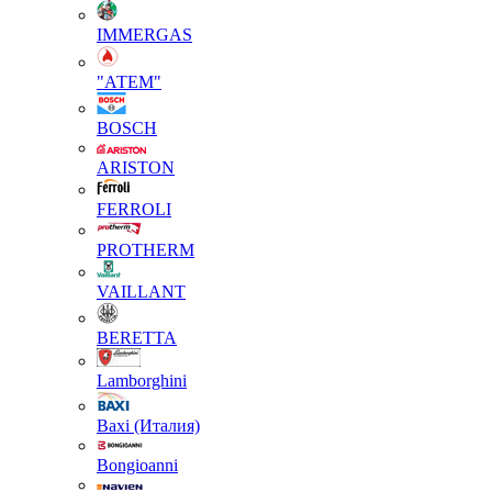
IMMERGAS
"АТЕМ"
BOSCH
ARISTON
FERROLI
PROTHERM
VAILLANT
BERETTA
Lamborghini
Baxi (Италия)
Вongioanni