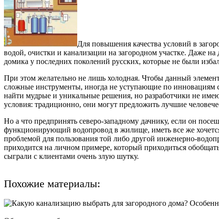
Для повышения качества условий в загор
водой, очистки и канализации на загородном участке.
Даже на 
домика у последних поколений русских, которые не были избало
При этом желательно не лишь холодная. Чтобы данный элемент
сложные инструменты, иногда не уступающие по инновациям с
найти мудрые и уникальные решения, но разработчики не име
условия: традиционно, они могут предложить лучшие человеч
Но а что предпринять северо-западному дачнику, если он посещ
функционирующий водопровод в жилище, иметь все же хочется?
проблемой для пользования той либо другой инженерно-водопро
приходится на личном примере, который приходиться обобщать 
сыграли с клиентами очень злую шутку.
Похожие материалы: