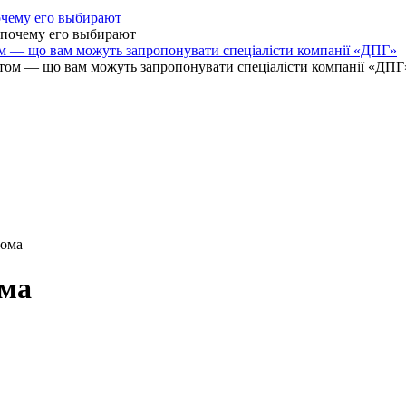
очему его выбирают
ом — що вам можуть запропонувати спеціалісти компанії «ДПГ»
дома
ома