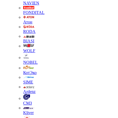
NAVIEN
FONDITAL
Атон
RODA
BIASI
WOLF
NOBEL
КотЭко
SIME
Ardenz
СМЗ
Kliver