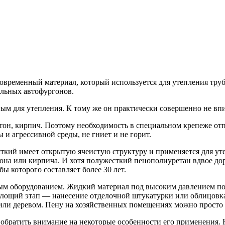
овременный материал, который используется для утепления тру
ильных автофургонов.
ым для утепления. К тому же он практически совершенно не впи
тон, кирпич. Поэтому необходимость в специальном крепеже отп
 и агрессивной среды, не гниет и не горит.
ий имеет открытую ячеистую структуру и применяется для утеп
тона или кирпича. И хотя полужесткий пенополиуретан вдвое до
ы которого составляет более 30 лет.
м оборудованием. Жидкий материал под высоким давлением пода
ледующий этап — нанесение отделочной штукатурки или облицовк
или деревом. Пену на хозяйственных помещениях можно просто
обратить внимание на некоторые особенности его применения. 