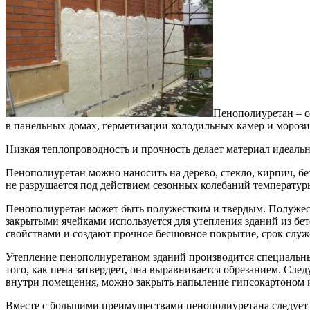
Пенополиуретан – с
в панельных домах, герметизации холодильных камер и мороз
Низкая теплопроводность и прочность делает материал идеальн
Пенополиуретан можно наносить на дерево, стекло, кирпич, бе
не разрушается под действием сезонных колебаний температуры
Пенополиуретан может быть полужестким и твердым. Полужестк
закрытыми ячейками используется для утепления зданий из бе
свойствами и создают прочное бесшовное покрытие, срок служб
Утепление пенополиуретаном зданий производится специальны
того, как пена затвердеет, она выравнивается обрезанием. С
внутри помещения, можно закрыть напыление гипсокартоном 
Вместе с большими преимуществами пенополиуретана следует 