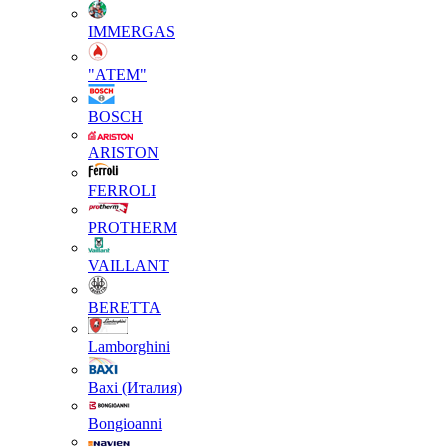
IMMERGAS
"АТЕМ"
BOSCH
ARISTON
FERROLI
PROTHERM
VAILLANT
BERETTA
Lamborghini
Baxi (Италия)
Вongioanni