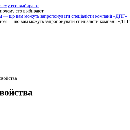
очему его выбирают
ом — що вам можуть запропонувати спеціалісти компанії «ДПГ»
свойства
свойства