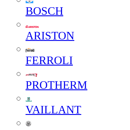
BOSCH
ARISTON
FERROLI
PROTHERM
VAILLANT