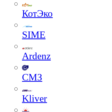
КотЭко
SIME
Ardenz
СМЗ
Kliver