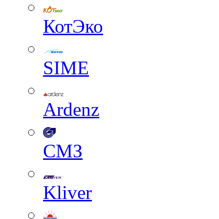
КотЭко
SIME
Ardenz
СМЗ
Kliver