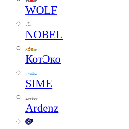
WOLF
NOBEL
КотЭко
SIME
Ardenz