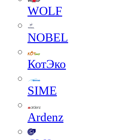
WOLF
NOBEL
КотЭко
SIME
Ardenz