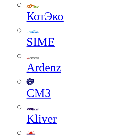
КотЭко
SIME
Ardenz
СМЗ
Kliver