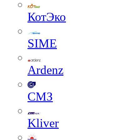
КотЭко
SIME
Ardenz
СМЗ
Kliver