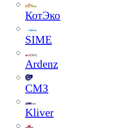
КотЭко
SIME
Ardenz
СМЗ
Kliver