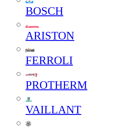
BOSCH
ARISTON
FERROLI
PROTHERM
VAILLANT