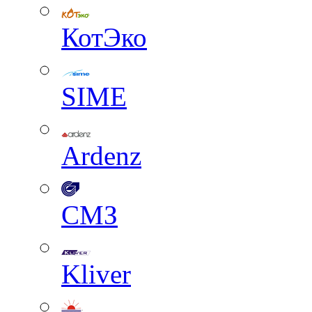
КотЭко
SIME
Ardenz
СМЗ
Kliver