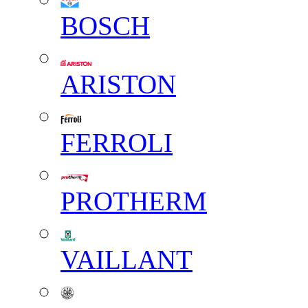
BOSCH
ARISTON
FERROLI
PROTHERM
VAILLANT