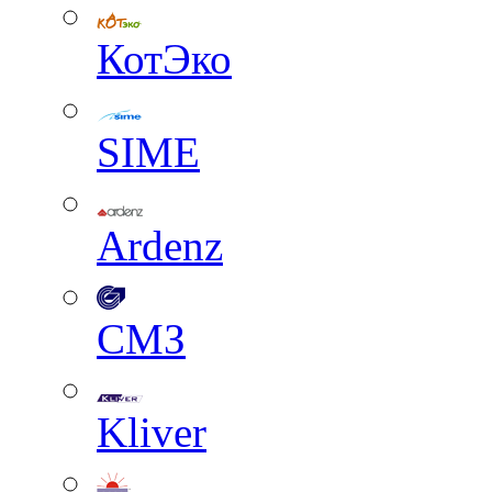
КотЭко
SIME
Ardenz
СМЗ
Kliver