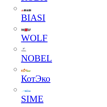
BIASI
WOLF
NOBEL
КотЭко
SIME