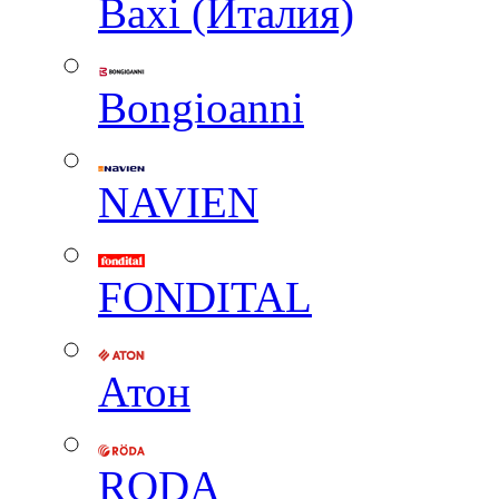
Baxi (Италия)
Вongioanni
NAVIEN
FONDITAL
Атон
RODA