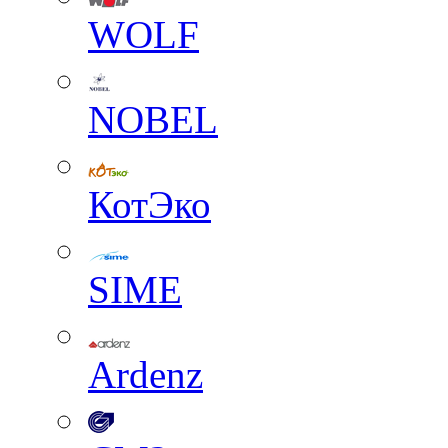
WOLF
NOBEL
КотЭко
SIME
Ardenz