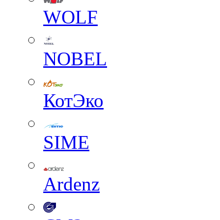
WOLF
NOBEL
КотЭко
SIME
Ardenz